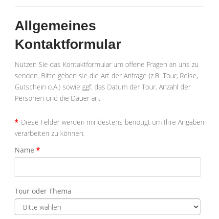
Allgemeines
Kontaktformular
Nutzen Sie das Kontaktformular um offene Fragen an uns zu
senden. Bitte geben sie die Art der Anfrage (z.B. Tour, Reise,
Gutschein o.Ä.) sowie ggf. das Datum der Tour, Anzahl der
Personen und die Dauer an.
*
Diese Felder werden mindestens benötigt um Ihre Angaben
verarbeiten zu können.
Name
*
Geben
Sie
bitte
Ihren
Name
an
Tour oder Thema
Geben
Sie
hier
die