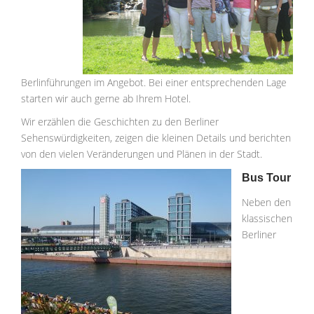
Berlinführungen im Angebot. Bei einer entsprechenden Lage
starten wir auch gerne ab Ihrem Hotel.
Wir erzählen die Geschichten zu den Berliner
Sehenswürdigkeiten, zeigen die kleinen Details und berichten
von den vielen Veränderungen und Plänen in der Stadt.
Bus Tour
Neben den
klassischen
Berliner