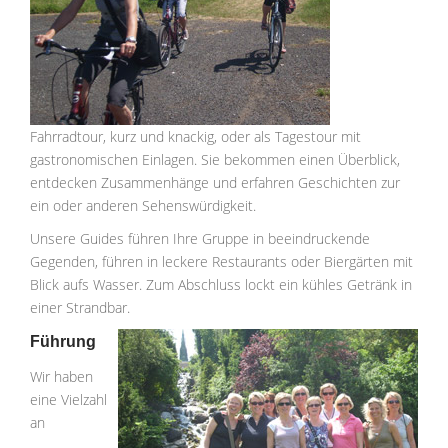
Fahrradtour, kurz und knackig, oder als Tagestour mit
gastronomischen Einlagen. Sie bekommen einen Überblick,
entdecken Zusammenhänge und erfahren Geschichten zur
ein oder anderen Sehenswürdigkeit.
Unsere Guides führen Ihre Gruppe in beeindruckende
Gegenden, führen in leckere Restaurants oder Biergärten mit
Blick aufs Wasser. Zum Abschluss lockt ein kühles Getränk in
einer Strandbar.
Führung
Wir haben
eine Vielzahl
an