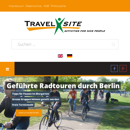
Impressum
Datenschutz
AGB
Philosophie
Geführte Radtouren durch Berlin
Tipps für Pausen im Biergarten
Grosse Gruppen können geteilt werden
Freie Terminwahl
DIREKT ZU DEN RADTOUREN