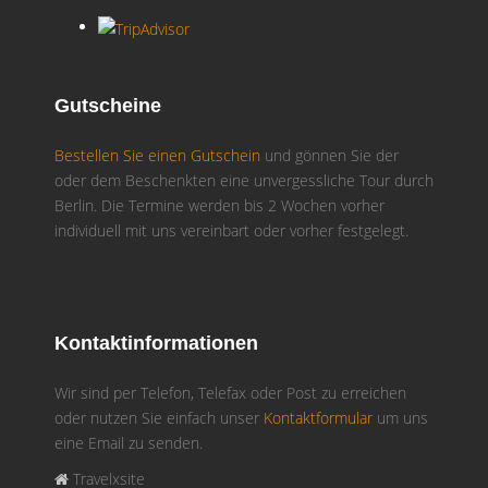
Gutscheine
Bestellen Sie einen Gutschein
und gönnen Sie der
oder dem Beschenkten eine unvergessliche Tour durch
Berlin. Die Termine werden bis 2 Wochen vorher
individuell mit uns vereinbart oder vorher festgelegt.
Kontaktinformationen
Wir sind per Telefon, Telefax oder Post zu erreichen
oder nutzen Sie einfach unser
Kontaktformular
um uns
eine Email zu senden.
Travelxsite