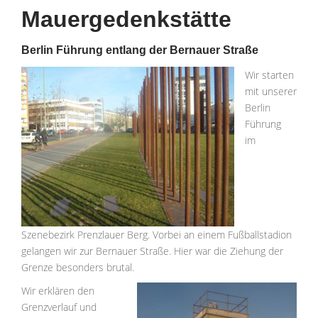
Mauergedenkstätte
Berlin Führung entlang der Bernauer Straße
Wir starten
mit unserer
Berlin
Führung
im
Szenebezirk Prenzlauer Berg. Vorbei an einem Fußballstadion
gelangen wir zur Bernauer Straße. Hier war die Ziehung der
Grenze besonders brutal.
Wir erklären den
Grenzverlauf und