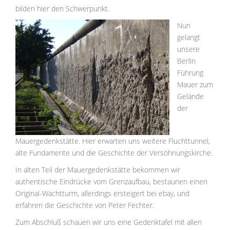
bilden hier den Schwerpunkt.
Nun
gelangt
unsere
Berlin
Führung
Mauer zum
Gelände
der
Mauergedenkstätte. Hier erwarten uns weitere Fluchttunnel,
alte Fundamente und die Geschichte der Versöhnungskirche.
In alten Teil der Mauergedenkstätte bekommen wir
authentische Eindrücke vom Grenzaufbau, bestaunen einen
Original-Wachtturm, allerdings ersteigert bei ebay, und
erfahren die Geschichte von Peter Fechter.
Zum Abschluß schauen wir uns eine Gedenktafel mit allen