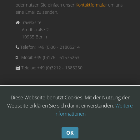
oder nutzen Sie einfach unser
Kontaktformular
um uns
eine Email zu senden.
Travelxsite
Arndtstraße 2
10965 Berlin
Telefon: +49 (0)30 - 21805214
Mobil: +49 (0)176 - 61575263
Telefax: +49 (0)3212 - 1385250
Diese Webseite benutzt Cookies. Mit der Nutzung der
Copyright © 2026
Webseite erklären Sie sich damit einverstanden.
Weitere
Travelxsite. Alle Rechte
Informationen
vorbehalten.
OK