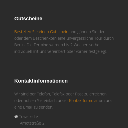
Gutscheine
Bestellen Sie einen Gutschein
und gönnen Sie der
oder dem Beschenkten eine unvergessliche Tour durch
Berlin. Die Termine werden bis 2 Wochen vorher
individuell mit uns vereinbart oder vorher festgelegt.
Kontaktinformationen
Wir sind per Telefon, Telefax oder Post zu erreichen
oder nutzen Sie einfach unser
Kontaktformular
um uns
eine Email zu senden.
Travelxsite
Arndtstraße 2