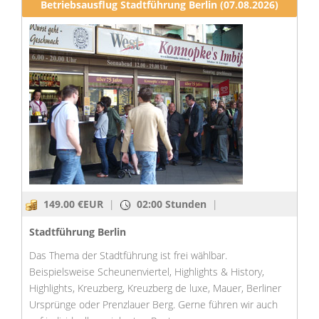
Betriebsausflug Stadtführung Berlin (07.08.2026)
149.00 €EUR
|
02:00 Stunden
|
Stadtführung Berlin
Das Thema der Stadtführung ist frei wählbar.
Beispielsweise Scheunenviertel, Highlights & History,
Highlights, Kreuzberg, Kreuzberg de luxe, Mauer, Berliner
Ursprünge oder Prenzlauer Berg. Gerne führen wir auch