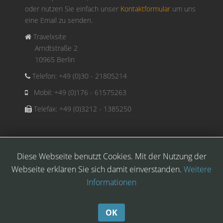
oder nutzen Sie einfach unser
Kontaktformular
um uns
eine Email zu senden.
Travelxsite
Arndtstraße 2
10965 Berlin
Telefon: +49 (0)30 - 21805214
Mobil: +49 (0)176 - 61575263
Telefax: +49 (0)3212 - 1385250
Diese Webseite benutzt Cookies. Mit der Nutzung der
Copyright © 2026
Webseite erklären Sie sich damit einverstanden.
Weitere
Travelxsite. Alle Rechte
Informationen
vorbehalten.
OK