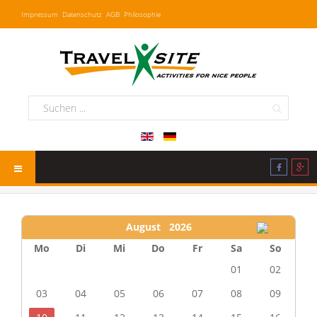
Impressum
Datenschutz
AGB
Philosophie
August 2026
Mo
Di
Mi
Do
Fr
Sa
So
01
02
03
04
05
06
07
08
09