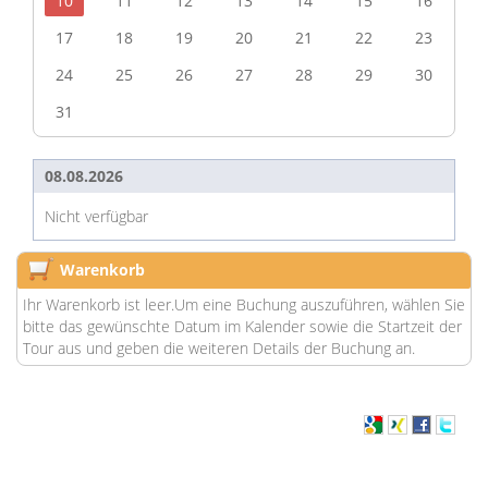
10
11
12
13
14
15
16
17
18
19
20
21
22
23
24
25
26
27
28
29
30
31
08.08.2026
Nicht verfügbar
Warenkorb
Ihr Warenkorb ist leer.Um eine Buchung auszuführen, wählen Sie
bitte das gewünschte Datum im Kalender sowie die Startzeit der
Tour aus und geben die weiteren Details der Buchung an.