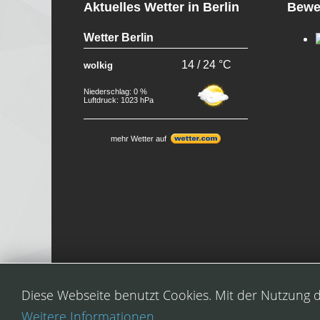
Aktuelles Wetter in Berlin
Bewe
Wetter Berlin
14 / 24 °C
wolkig
Niederschlag: 0 %
Luftdruck: 1023 hPa
mehr Wetter auf
Copyright © 2026 Travelxsite. Alle Rechte vorbehalt
Diese Webseite benutzt Cookies. Mit der Nutzung d
Weitere Informationen