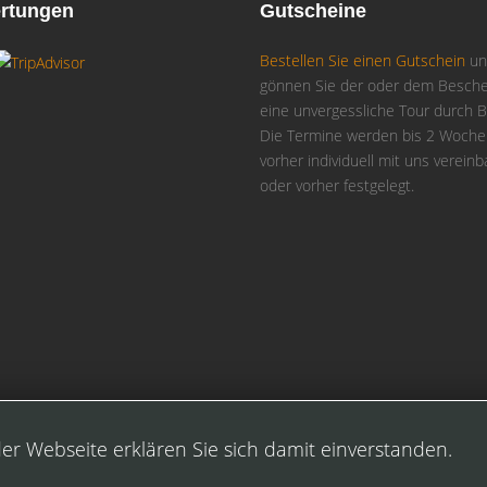
rtungen
Gutscheine
Bestellen Sie einen Gutschein
un
gönnen Sie der oder dem Besch
eine unvergessliche Tour durch Be
Die Termine werden bis 2 Woch
vorher individuell mit uns vereinb
oder vorher festgelegt.
en.
er Webseite erklären Sie sich damit einverstanden.