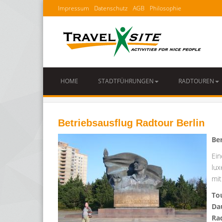
Impressum
Datenschutz
AGB
Philosophie
HOME
STADTFÜHRUNGEN
RADTOUREN
Betriebsausflug Radtour Berlin
Be
Ein
lux
mit
To
Da
Ra