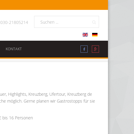
: 030-21805214
KONTAKT
r, Highlights, Kreuzberg, Ufertour, Kreuzberg de
ache möglich. Gerne planen wir Gastrostopps für sie
€ bis 16 Personen