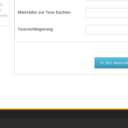
n,
r
Mieträder zur Tour buchen
teren
Tourverlängerung