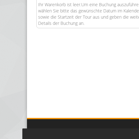
Ihr Warenkorb ist leer.Um eine Buchung auszuführe
wählen Sie bitte das gewünschte Datum im Kalende
sowie die Startzeit der Tour aus und geben die wei
Details der Buchung an.