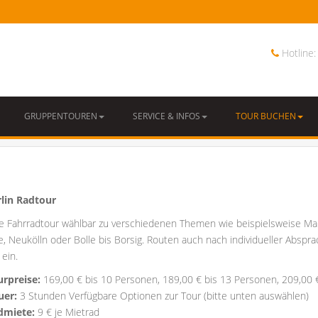
Hotline
GRUPPENTOUREN
SERVICE & INFOS
TOUR BUCHEN
rlin Radtour
e Fahrradtour wählbar zu verschiedenen Themen wie beispielsweise Maue
e, Neukölln oder Bolle bis Borsig. Routen auch nach individueller Abspr
 ein.
urpreise:
169,00 € bis 10 Personen, 189,00 € bis 13 Personen, 209,00 
uer:
3 Stunden Verfügbare Optionen zur Tour (bitte unten auswählen)
dmiete:
9 € je Mietrad