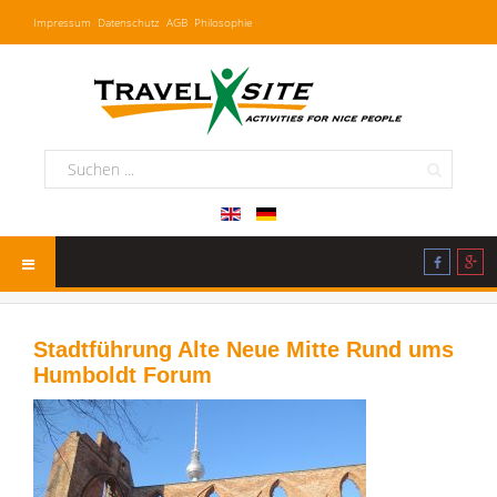
Impressum
Datenschutz
AGB
Philosophie
Stadtführung Alte Neue Mitte Rund ums
Humboldt Forum