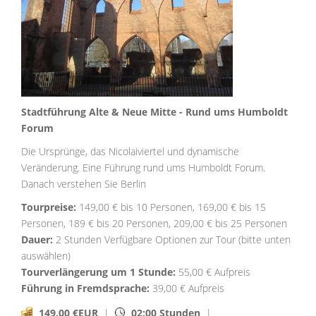
Stadtführung Alte & Neue Mitte - Rund ums Humboldt
Forum
Die Ursprünge, das Nicolaiviertel und dynamische
Veränderung. Eine Führung rund ums Humboldt Forum.
Danach verstehen Sie Berlin
Tourpreise:
149,00 € bis 10 Personen, 169,00 € bis 15
Personen, 189 € bis 20 Personen, 209,00 € bis 25 Personen
Dauer:
2 Stunden Verfügbare Optionen zur Tour (bitte unten
auswählen)
Tourverlängerung um 1 Stunde:
55,00 € Aufpreis
Führung in Fremdsprache:
39,00 € Aufpreis
149.00 €EUR
|
02:00 Stunden
|