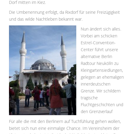
Dorf mitten im Kiez.
Die Umbenennung erfolgt, da Rixdorf für seine Freizügigkeit
und das wilde Nachtleben bekannt war.
Nun ändert sich alles.
Vorbei am schicken
Estrel-Convention-
Center führt unsere
alternative Berlin
Radtour Neukölln zu
Kleingartensiedlungen,
gelegen an ehemaligen
innerdeutschen
Grenze. Wir schildern
tragische
Fluchtgeschichten und
den Grenzverlauf
Für alle die mit den Berlinern auf Tuchfühlung gehen wollen,
bietet sich nun eine einmalige Chance. Im Vereinsheim der