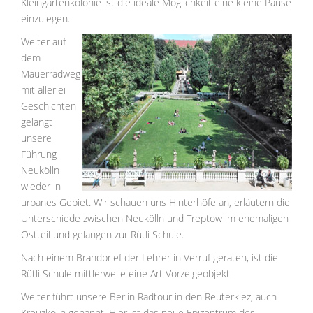
Kleingartenkolonie ist die ideale Möglichkeit eine kleine Pause
einzulegen.
Weiter auf
dem
Mauerradweg
mit allerlei
Geschichten
gelangt
unsere
Führung
Neukölln
wieder in
urbanes Gebiet. Wir schauen uns Hinterhöfe an, erläutern die
Unterschiede zwischen Neukölln und Treptow im ehemaligen
Ostteil und gelangen zur Rütli Schule.
Nach einem Brandbrief der Lehrer in Verruf geraten, ist die
Rütli Schule mittlerweile eine Art Vorzeigeobjekt.
Weiter führt unsere Berlin Radtour in den Reuterkiez, auch
Kreuzkölln genannt. Hier ist das neue Epizentrum des