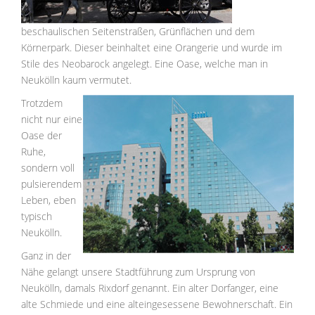
beschaulischen Seitenstraßen, Grünflächen und dem
Körnerpark. Dieser beinhaltet eine Orangerie und wurde im
Stile des Neobarock angelegt. Eine Oase, welche man in
Neukölln kaum vermutet.
Trotzdem
nicht nur eine
Oase der
Ruhe,
sondern voll
pulsierendem
Leben, eben
typisch
Neukölln.
Ganz in der
Nähe gelangt unsere Stadtführung zum Ursprung von
Neukölln, damals Rixdorf genannt. Ein alter Dorfanger, eine
alte Schmiede und eine alteingesessene Bewohnerschaft. Ein