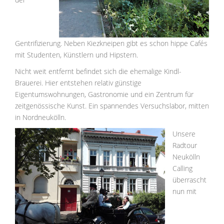
Gentrifizierung. Neben Kiezkneipen gibt es schon hippe Cafés
mit Studenten, Künstlern und Hipstern.
Nicht weit entfernt befindet sich die ehemalige Kindl-
Brauerei. Hier entstehen relativ günstige
Eigentumswohnungen, Gastronomie und ein Zentrum für
zeitgenössische Kunst. Ein spannendes Versuchslabor, mitten
in Nordneukölln.
Unsere
Radtour
Neukölln
Calling
überrascht
nun mit