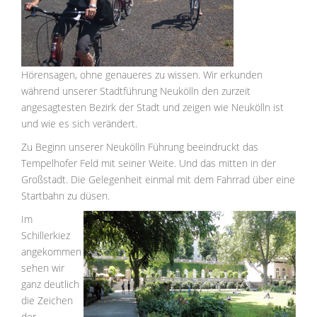
Hörensagen, ohne genaueres zu wissen. Wir erkunden
während unserer Stadtführung Neukölln den zurzeit
angesagtesten Bezirk der Stadt und zeigen wie Neukölln ist
und wie es sich verändert.
Zu Beginn unserer Neukölln Führung beeindruckt das
Tempelhofer Feld mit seiner Weite. Und das mitten in der
Großstadt. Die Gelegenheit einmal mit dem Fahrrad über eine
Startbahn zu düsen.
Im
Schillerkiez
angekommen
sehen wir
ganz deutlich
die Zeichen
der