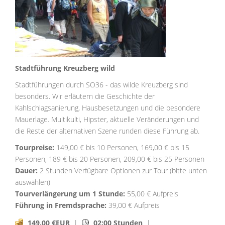
Stadtführung Kreuzberg wild
Stadtführungen durch SO36 - das wilde Kreuzberg sind
besonders. Wir erläutern die Geschichte der
Kahlschlagsanierung, Hausbesetzungen und die besondere
Mauerlage. Multikulti, Hipster, aktuelle Veränderungen und
die Reste der alternativen Szene runden diese Führung ab.
Tourpreise:
149,00 € bis 10 Personen, 169,00 € bis 15
Personen, 189 € bis 20 Personen, 209,00 € bis 25 Personen
Dauer:
2 Stunden Verfügbare Optionen zur Tour (bitte unten
auswählen)
Tourverlängerung um 1 Stunde:
55,00 € Aufpreis
Führung in Fremdsprache:
39,00 € Aufpreis
149.00 €EUR
|
02:00 Stunden
|