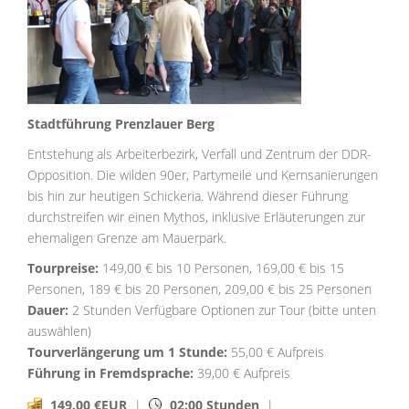
Stadtführung Prenzlauer Berg
Entstehung als Arbeiterbezirk, Verfall und Zentrum der DDR-
Opposition. Die wilden 90er, Partymeile und Kernsanierungen
bis hin zur heutigen Schickeria. Während dieser Führung
durchstreifen wir einen Mythos, inklusive Erläuterungen zur
ehemaligen Grenze am Mauerpark.
Tourpreise:
149,00 € bis 10 Personen, 169,00 € bis 15
Personen, 189 € bis 20 Personen, 209,00 € bis 25 Personen
Dauer:
2 Stunden Verfügbare Optionen zur Tour (bitte unten
auswählen)
Tourverlängerung um 1 Stunde:
55,00 € Aufpreis
Führung in Fremdsprache:
39,00 € Aufpreis
149.00 €EUR
|
02:00 Stunden
|