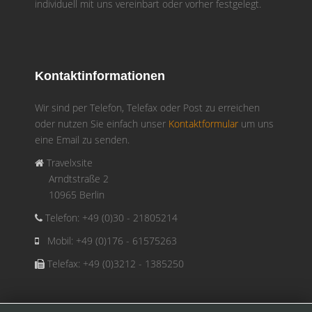
individuell mit uns vereinbart oder vorher festgelegt.
Kontaktinformationen
Wir sind per Telefon, Telefax oder Post zu erreichen
oder nutzen Sie einfach unser
Kontaktformular
um uns
eine Email zu senden.
Travelxsite
Arndtstraße 2
10965 Berlin
Telefon: +49 (0)30 - 21805214
Mobil: +49 (0)176 - 61575263
Telefax: +49 (0)3212 - 1385250