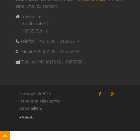
eine Email zu senden.
Travelxsite
Arndtstraße 2
10965 Berlin
Telefon: +49 (0)30 - 21805214
Mobil: +49 (0)176 - 61575263
Telefax: +49 (0)3212 - 1385250
Copyright © 2026
Travelxsite. Alle Rechte
vorbehalten.